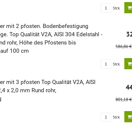
Stck.
er mit 2 pfosten. Bodenbefestigung
3
ge. Top Qualität V2A, AISI 304 Edelstahl -
nd rohr, Höhe des Pfostens bis
586,86 
lauf 100 cm
Stck.
r mit 3 pfosten Top Qualität V2A, AISI
4
2,4 x 2,0 mm Rund rohr,
g
801,18 
Stck.