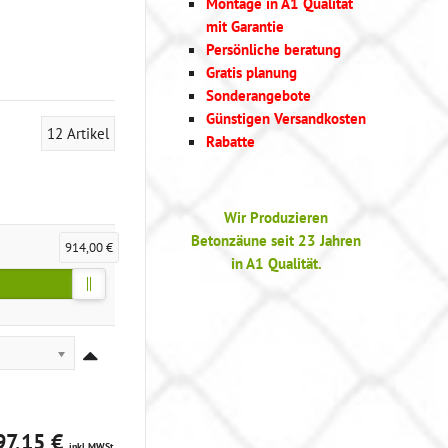
Montage in A1 Qualität
mit Garantie
Persönliche beratung
Gratis planung
Sonderangebote
Günstigen Versandkosten
12
Artikel
Rabatte
Wir Produzieren
Betonzäune seit 23 Jahren
914,00 €
in A1 Qualität.
97,15 €
inkl MWSt.