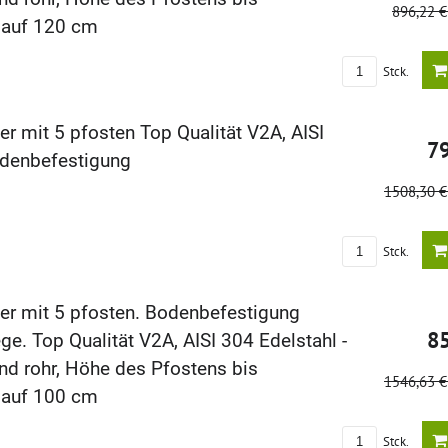
896,22 
lauf 120 cm
Stck.
r mit 5 pfosten Top Qualität V2A, AISI
7
odenbefestigung
1508,30 
Stck.
er mit 5 pfosten. Bodenbefestigung
8
ge. Top Qualität V2A, AISI 304 Edelstahl -
nd rohr, Höhe des Pfostens bis
1546,63 
lauf 100 cm
Stck.