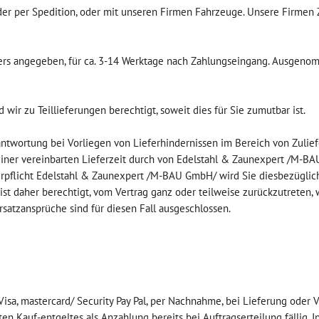
der per Spedition, oder mit unseren Firmen Fahrzeuge. Unsere Firmen Z
nders angegeben, für ca. 3-14 Werktage nach Zahlungseingang. Ausgeno
nd wir zu Teillieferungen berechtigt, soweit dies für Sie zumutbar ist.
rantwortung bei Vorliegen von Lieferhindernissen im Bereich von Zulie
einer vereinbarten Lieferzeit durch von Edelstahl & Zaunexpert /M-B
ferpflicht Edelstahl & Zaunexpert /M-BAU GmbH/ wird Sie diesbezüglic
t daher berechtigt, vom Vertrag ganz oder teilweise zurückzutreten, 
satzansprüche sind für diesen Fall ausgeschlossen.
sa, mastercard/ Security Pay Pal, per Nachnahme, bei Lieferung oder V
n Kauf-entgeltes als Anzahlung bereits bei Auftragserteilung fällig. I