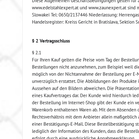
Diese Allgemeinen Geschäftsbedingungen gelten für a
www.edelstahlexpert.at und www.zaunexpert.at sind mi
Slowakei Tel: 0650/2137446 Niederlassung: Herrengass
Handelsregister: Kreiss Gericht in Bratislava, Sektion S
§ 2 Vertragsschluss
§ 2.1
Für Ihren Kauf gelten die Preise vom Tag der Bestellun
Bestellungen nicht anzunehmen, zum Beispiel weil die b
möglich von der Nichtannahme der Bestellung per E-Ma
unverzüglich erstattet. Die Abbildungen der Produkte
Aussehen auf den Bildern abweichen. Die Präsentation
eines Kaufvertrages dar. Der Kunde wird hierdurch le
der Bestellung im Internet-Shop gibt der Kunde ein v
Warenkorb enthaltenen Waren ab. Mit dem Absenden de
Rechtsverhältnis mit dem Anbieter allein maßgeblich
einer Bestätigungs-E-Mail. Diese Bestellbestätigung s
lediglich der Information des Kunden, dass die Beste
erfolgt durch eine ausdrückliche Annahmeerklärung.