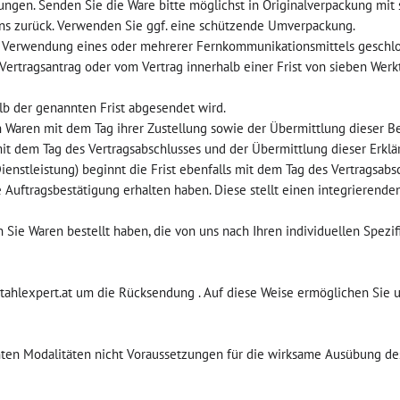
ngen. Senden Sie die Ware bitte möglichst in Originalverpackung mit
ns zurück. Verwenden Sie ggf. eine schützende Umverpackung.
her Verwendung eines oder mehrerer Fernkommunikationsmittels gesch
em Vertragsantrag oder vom Vertrag innerhalb einer Frist von sieben Wer
lb der genannten Frist abgesendet wird.
n Waren mit dem Tag ihrer Zustellung sowie der Übermittlung dieser Be
it dem Tag des Vertragsabschlusses und der Übermittlung dieser Erklär
nstleistung) beginnt die Frist ebenfalls mit dem Tag des Vertragsabsc
ne Auftragsbestätigung erhalten haben. Diese stellt einen integrierende
 Sie Waren bestellt haben, die von uns nach Ihren individuellen Spezif
stahlexpert.at um die Rücksendung . Auf diese Weise ermöglichen Sie 
annten Modalitäten nicht Voraussetzungen für die wirksame Ausübung de