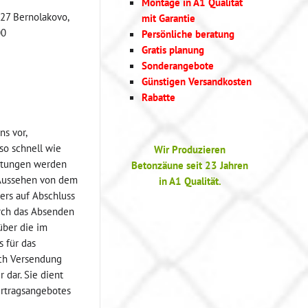
Montage in A1 Qualität
 27 Bernolakovo,
mit Garantie
00
Persönliche beratung
Gratis planung
Sonderangebote
Günstigen Versandkosten
Rabatte
ns vor,
 so schnell wie
Wir Produzieren
istungen werden
Betonzäune seit 23 Jahren
n Aussehen von dem
in A1 Qualität.
ers auf Abschluss
urch das Absenden
über die im
 für das
rch Versendung
 dar. Sie dient
ertragsangebotes