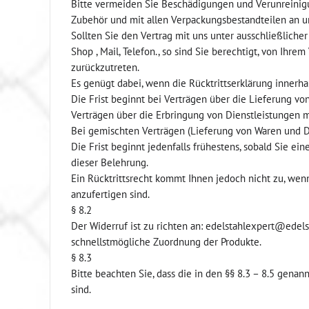
Bitte vermeiden Sie Beschädigungen und Verunreinigu
Zubehör und mit allen Verpackungsbestandteilen an u
Sollten Sie den Vertrag mit uns unter ausschließlic
Shop , Mail, Telefon., so sind Sie berechtigt, von Ihr
zurückzutreten.
Es genügt dabei, wenn die Rücktrittserklärung innerha
Die Frist beginnt bei Verträgen über die Lieferung vo
Verträgen über die Erbringung von Dienstleistungen m
Bei gemischten Verträgen (Lieferung von Waren und Die
Die Frist beginnt jedenfalls frühestens, sobald Sie ei
dieser Belehrung.
Ein Rücktrittsrecht kommt Ihnen jedoch nicht zu, wenn
anzufertigen sind.
§ 8.2
Der Widerruf ist zu richten an: edelstahlexpert@edel
schnellstmögliche Zuordnung der Produkte.
§ 8.3
Bitte beachten Sie, dass die in den §§ 8.3 – 8.5 gen
sind.