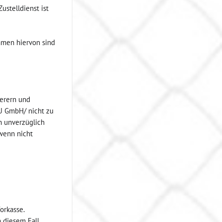
ustelldienst ist
mmen hiervon sind
ferern und
AU GmbH/ nicht zu
h unverzüglich
wenn nicht
orkasse.
n diesem Fall