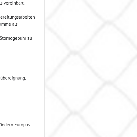
 vereinbart.
bereitungsarbeiten
summe als
 Stornogebühr zu
sübereignung,
Ländern Europas