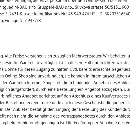
lle Bestellungen, die Privatpersonen über den Online-Shop bestellen
tglied M-BAU s.r.o. GruppeM-BAU s.r.o., Slivkova strasse 50/5131, 900
e 3, 2421 Kittsee Identifikations Nr.: 45 949 476 USt-ID: SK20231684
ro, Einlage Nr. 69372/B
g. Alle Preise verstehen sich zuzüglich Mehrwertsteuer. Wir behalten u
estellte Ware nicht verfügbar ist. In diesem Fall unterrichten wir sie
il, ohne für deren Zugang zu haften. Evtl. bereits erbrachte Gegenle
 im Online-Shop sind unverbindlich, sie können in ihrem tatsächliche
 der Waren im Internet-Shop stellt kein bindendes Angebot des Anbiet
diglich aufgefordert, durch eine Bestellung ein Angebot abzugeben. D
erbindliches Angebot gerichtet auf den Abschluss eines Kaufvertrages 
r Bestellung erkennt der Kunde auch diese Geschäftsbedingungen als
 an. Der Anbieter bestätigt den Eingang der Bestellung des Kunden du
tellt noch nicht die Annahme des Vertragsangebotes durch den Anbieter
llung beim Anbieter eingegangen ist. Die Erklärung der Annahme des V