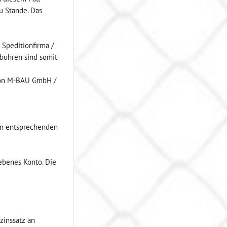
u Stande. Das
 Speditionfirma /
ebühren sind somit
m von M-BAU GmbH /
nen entsprechenden
ebenes Konto. Die
zinssatz an