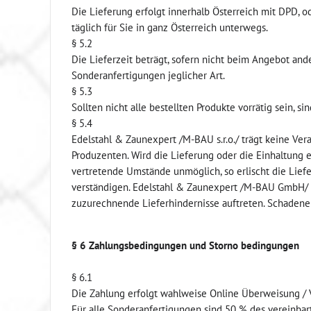
Die Lieferung erfolgt innerhalb Österreich mit DPD, o
täglich für Sie in ganz Österreich unterwegs.
§ 5.2
Die Lieferzeit beträgt, sofern nicht beim Angebot a
Sonderanfertigungen jeglicher Art.
§ 5.3
Sollten nicht alle bestellten Produkte vorrätig sein, si
§ 5.4
Edelstahl & Zaunexpert /M-BAU s.r.o./ trägt keine Ve
Produzenten. Wird die Lieferung oder die Einhaltung 
vertretende Umstände unmöglich, so erlischt die Lie
verständigen. Edelstahl & Zaunexpert /M-BAU GmbH/ is
zuzurechnende Lieferhindernisse auftreten. Schadener
§ 6 Zahlungsbedingungen und Storno bedingungen
§ 6.1
Die Zahlung erfolgt wahlweise Online Überweisung / Vi
Für alle Sonderanfertigungen sind 50 % des vereinbarte