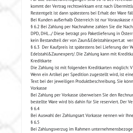
kommt der Vertrag rechtswirksam erst nach Übermittl
Restentgelt ist dann spätestens bei Erhalt der Ware fäll
Bei Kunden außerhalb Österreich ist nur Vorauskasse 
§ 6.2 Bei Zahlung per Nachnahme zahlen Sie die Nachn
DPD, DHL../ Diese beträgt pro Paketlieferung in Öste
kein Bestandteil der von Zaun&Edelstahlexpert.at ve
§ 6.3 Der Kaufpreis ist spätestens bei Lieferung der 
Edelstahl&Zaunexpert/. Die Zahlung kann mit Kreditka
Kreditkarte
Die Zahlung ist mit folgenden Kreditkarten möglich: V
Wenn ein Artikel per Spedition zugestellt wird, ist e
Text bei der jeweiligen Produktbeschreibung. Sie könn
Vorkasse
Bei Zahlung per Vorkasse überweisen Sie den Rechnun
bestellte Ware wird bis dahin für Sie reserviert. Der 
§ 6.4
Bei Auswahl der Zahlungsart Vorkasse nennen wir Ihn
§ 6.5
Bei Zahlungsverzug im Rahmen unternehmensbezogener 