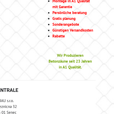
Montage in A1 Qualität
mit Garantie
Persönliche beratung
Gratis planung
Sonderangebote
Günstigen Versandkosten
Rabatte
Wir Produzieren
Betonzäune seit 23 Jahren
in A1 Qualität.
ENTRALE
AU s.r.o.
eznicna 32
 01 Senec