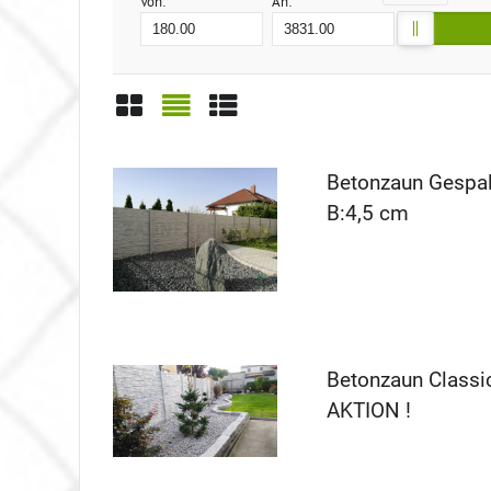
Von:
An:
Gitter
Liste
Tabelle
Betonzaun Gespal
B:4,5 cm
Betonzaun Classi
AKTION !