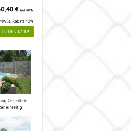
30,40 €
inkl MWSt.
 MWSt.
Rabatt 40%
IN DEN KORB!
ung Gespaltete
er einseitig