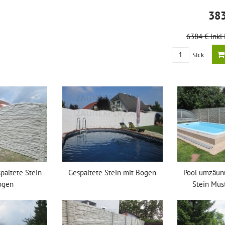
38
6384 €
inkl
Stck.
paltete Stein
Gespaltete Stein mit Bogen
Pool umzäun
ogen
Stein Must