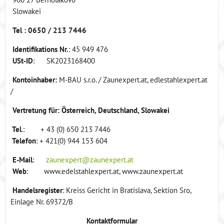
Slowakei
Tel : 0650 / 213 7446
Identifikations Nr.
: 45 949 476
USt-ID
: SK2023168400
Kontoinhaber:
M-BAU s.r.o. / Zaunexpert.at, edlestahlexpert.at
/
Vertretung für: Österreich, Deutschland, Slowakei
Tel
.: + 43 (0) 650 213 7446
Telefon
: + 421(0) 944 153 604
E-Mail
:
zaunexpert@zaunexpert.at
Web
: www.edelstahlexpert.at, www.zaunexpert.at
Handelsregister
: Kreiss Gericht in Bratislava, Sektion Sro,
Einlage Nr. 69372/B
Kontaktformular