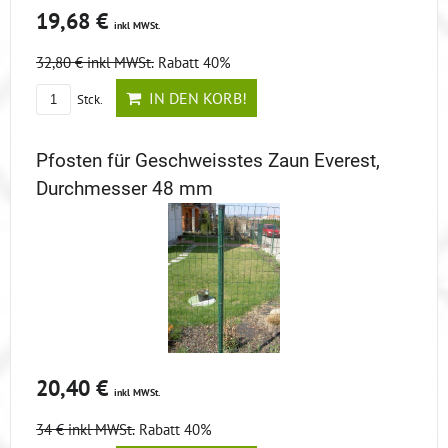
19,68 €
inkl MWSt.
32,80 €
inkl MWSt.
Rabatt 40%
IN DEN KORB!
Stck.
Pfosten für Geschweisstes Zaun Everest,
Durchmesser 48 mm
20,40 €
inkl MWSt.
34 €
inkl MWSt.
Rabatt 40%