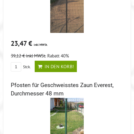
23,47 €
inkl MWSt.
39,12 €
inkl MWSt.
Rabatt 40%
IN DEN KORB!
Stck.
Pfosten für Geschweisstes Zaun Everest,
Durchmesser 48 mm