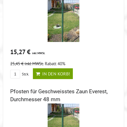
15,27 €
inkl MWSt.
25,45 €
inkl MWSt.
Rabatt 40%
IN DEN KORB!
Stck.
Pfosten für Geschweisstes Zaun Everest,
Durchmesser 48 mm