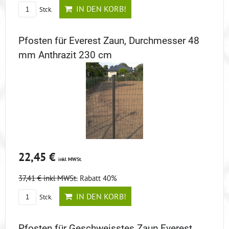
IN DEN KORB!
Stck.
Pfosten für Everest Zaun, Durchmesser 48
mm Anthrazit 230 cm
22,45 €
inkl MWSt.
37,41 €
inkl MWSt.
Rabatt 40%
IN DEN KORB!
Stck.
Pfosten für Geschweisstes Zaun Everest,