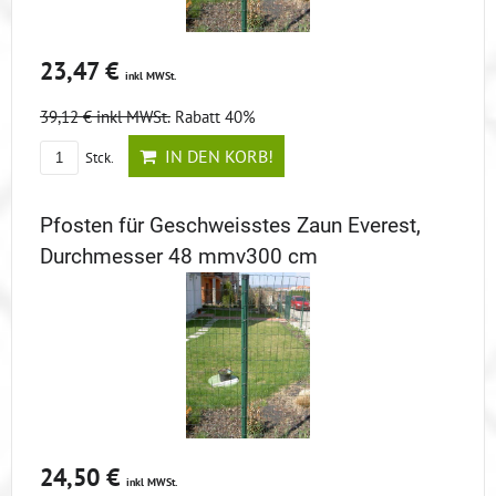
23,47 €
inkl MWSt.
39,12 €
inkl MWSt.
Rabatt 40%
IN DEN KORB!
Stck.
Pfosten für Geschweisstes Zaun Everest,
Durchmesser 48 mmv300 cm
24,50 €
inkl MWSt.