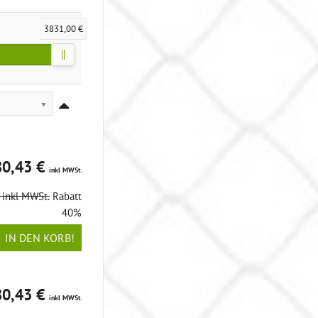
3831,00 €
80,43 €
inkl MWSt.
€
inkl MWSt.
Rabatt
40%
IN DEN KORB!
80,43 €
inkl MWSt.