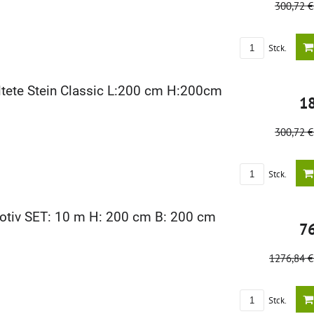
300,72 
Stck.
tete Stein Classic L:200 cm H:200cm
1
300,72 
Stck.
tiv SET: 10 m H: 200 cm B: 200 cm
7
1276,84 
Stck.