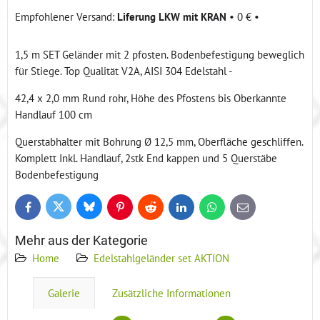
Liferung LKW mit KRAN
•
0 €
•
1,5 m SET Geländer mit 2 pfosten. Bodenbefestigung beweglich
für Stiege. Top Qualität V2A, AISI 304 Edelstahl -
42,4 x 2,0 mm Rund rohr, Höhe des Pfostens bis Oberkannte
Handlauf 100 cm
Querstabhalter mit Bohrung Ø 12,5 mm, Oberfläche geschliffen.
Komplett Inkl. Handlauf, 2stk End kappen und 5 Querstäbe
Bodenbefestigung
Bluesky
Twitter
Facebook
Pinterest
Reddit
LinkedIn
WhatsApp
E-
mail
Mehr aus der Kategorie
Home
Edelstahlgeländer set AKTION
Galerie
Zusätzliche Informationen