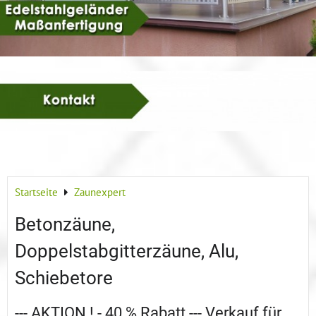
Startseite
Zaunexpert
Betonzäune,
Doppelstabgitterzäune, Alu,
Schiebetore
--- AKTION ! - 40 % Rabatt --- Verkauf für