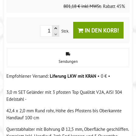
801,18 €
inkl MWSt.
Rabatt
45%
IN DEN KORB!
Stck.
Sendungen
Liferung LKW mit KRAN
•
0 €
•
3,0 m SET Geländer mit 3 pfosten Top Qualität V2A, AISI 304
Edelstahl -
42,4 x 2,0 mm Rund rohr, Höhe des Pfostens bis Oberkannte
Handlauf 100 cm
Querstabhalter mit Bohrung Ø 12,5 mm, Oberfläche geschliffen.
Komplett Inkl. Handlauf, 2stk End kappen und 5 Querstäbe