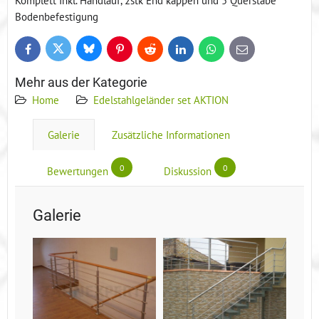
Bodenbefestigung
Bluesky
Twitter
Facebook
Pinterest
Reddit
LinkedIn
WhatsApp
E-
mail
Mehr aus der Kategorie
Home
Edelstahlgeländer set AKTION
Galerie
Zusätzliche Informationen
0
0
Bewertungen
Diskussion
Galerie