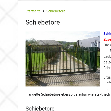
Startseite
Schiebetore
Schiebetore
Schi
Zuve
Die 
der 
Laub
gela
Fahr
Ergä
Lief
und 
manuelle Schiebetore ebenso lieferbar wie elektrisch
Schiebetore