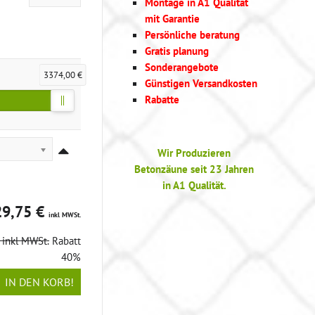
Montage in A1 Qualität
mit Garantie
Persönliche beratung
Gratis planung
Sonderangebote
3374,00 €
Günstigen Versandkosten
Rabatte
Wir Produzieren
Betonzäune seit 23 Jahren
in A1 Qualität.
29,75 €
inkl MWSt.
€
inkl MWSt.
Rabatt
40%
IN DEN KORB!