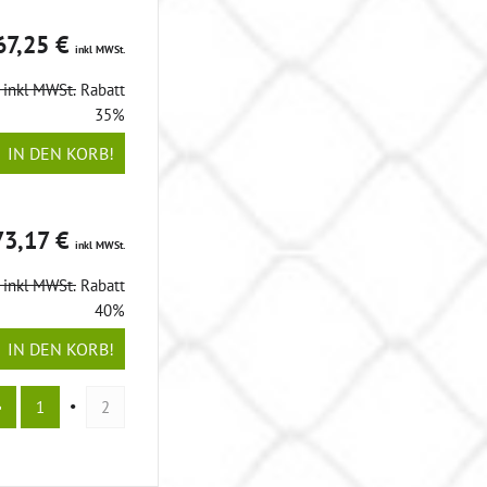
67,25 €
inkl MWSt.
€
inkl MWSt.
Rabatt
35%
IN DEN KORB!
73,17 €
inkl MWSt.
€
inkl MWSt.
Rabatt
40%
IN DEN KORB!
1
2