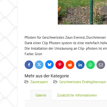
Pfosten für Geschweisstes Zaun Everest, Durchmesse
Dank einer Clip Pfosten system ist eine mehrfach hö
Die Installation der Umzäunung an Clip- pfosten ist 
Farbe: Grün
Bluesky
Twitter
Facebook
Pinterest
Reddit
LinkedIn
WhatsApp
E-
mail
Mehr aus der Kategorie
Zaunexpert
Geschweisstes Drahtgitterzaun
Galerie
Zusätzliche Informationen