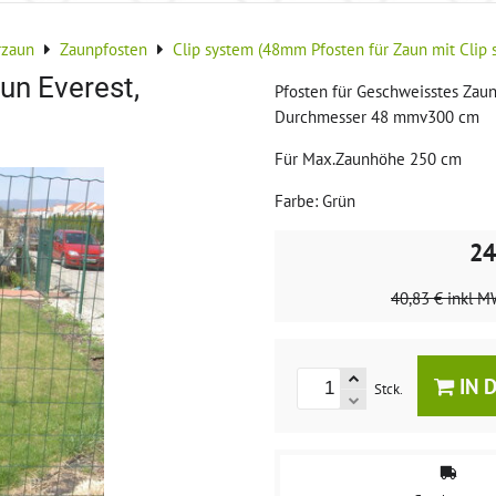
rzaun
Zaunpfosten
Clip system (48mm Pfosten für Zaun mit Clip 
un Everest,
Pfosten für Geschweisstes Zaun
Durchmesser 48 mmv300 cm
Für Max.Zaunhöhe 250 cm
Farbe: Grün
24
40,83 €
inkl M
IN 
Stck.