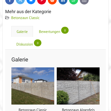
Bluesky
Twitter
Facebook
Pinterest
Reddit
LinkedIn
WhatsApp
E-
mail
Mehr aus der Kategorie
Betonzaun Classic
0
Galerie
Bewertungen
0
Diskussion
Galerie
Betonzaun Classic
Betonzaun Alpenfels