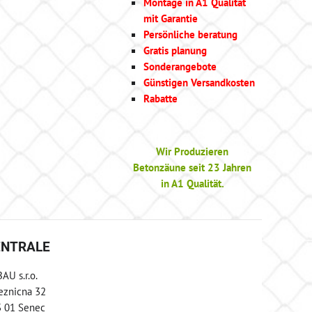
Montage in A1 Qualität
mit Garantie
Persönliche beratung
Gratis planung
Sonderangebote
Günstigen Versandkosten
Rabatte
Wir Produzieren
Betonzäune seit 23 Jahren
in A1 Qualität.
ENTRALE
AU s.r.o.
eznicna 32
 01 Senec