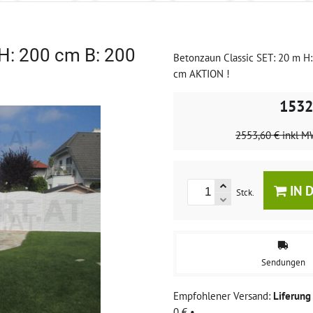
H: 200 cm B: 200
Betonzaun Classic SET: 20 m H
cm AKTION !
1532
2553,60 €
inkl M
IN 
Stck.
Sendungen
Liferun
0 €
•