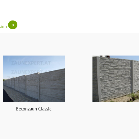
0
sion
Betonzaun Classic