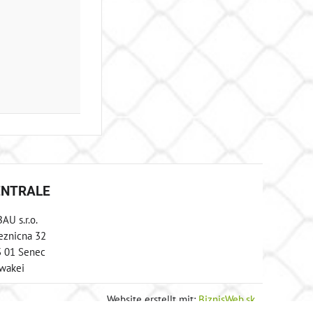
ENTRALE
AU s.r.o.
eznicna 32
 01 Senec
wakei
Website erstellt mit:
BiznisWeb.sk