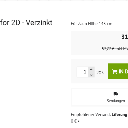
or 2D - Verzinkt
Für Zaun Höhe 143 cm
31
57,77 €
inkl M
IN 
Stck.
Sendungen
Liferun
0 €
•