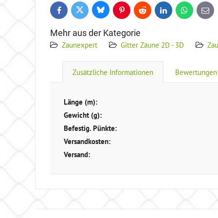
Bluesky
Twitter
Facebook
Pinterest
Reddit
LinkedIn
WhatsApp
E-
mail
Mehr aus der Kategorie
Zaunexpert
Gitter Zäune 2D - 3D
Za
Zusätzliche Informationen
Bewertungen
Länge (m):
Gewicht (g):
Befestig. Pünkte:
Versandkosten:
Versand: