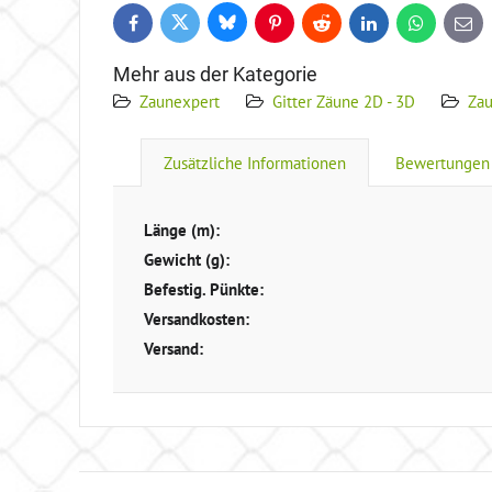
Bluesky
Twitter
Facebook
Pinterest
Reddit
LinkedIn
WhatsApp
E-
mail
Mehr aus der Kategorie
Zaunexpert
Gitter Zäune 2D - 3D
Za
Zusätzliche Informationen
Bewertungen
Länge (m):
Gewicht (g):
Befestig. Pünkte:
Versandkosten:
Versand: