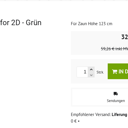
for 2D - Grün
Für Zaun Höhe 123 cm
32
59,26 €
inkl M
IN 
Stck.
Sendungen
Liferun
0 €
•