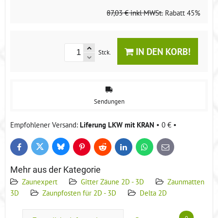
87,03 €
inkl MWSt.
Rabatt
45%
IN DEN KORB!
Stck.
Sendungen
Liferung LKW mit KRAN
•
0 €
•
Bluesky
Twitter
Facebook
Pinterest
Reddit
LinkedIn
WhatsApp
E-
mail
Mehr aus der Kategorie
Zaunexpert
Gitter Zäune 2D - 3D
Zaunmatten
3D
Zaunpfosten für 2D - 3D
Delta 2D
0