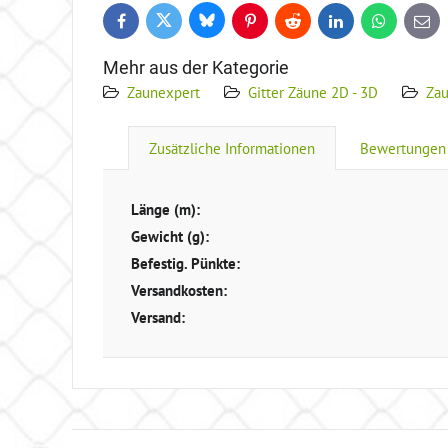
Bluesky
Twitter
Facebook
Pinterest
Reddit
LinkedIn
WhatsApp
E-
mail
Mehr aus der Kategorie
Zaunexpert
Gitter Zäune 2D - 3D
Za
Zusätzliche Informationen
Bewertungen
Länge (m):
Gewicht (g):
Befestig. Pünkte:
Versandkosten:
Versand: