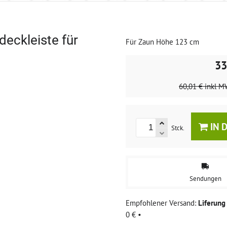
eckleiste für
Für Zaun Höhe 123 cm
33
60,01 €
inkl M
IN 
Stck.
Sendungen
Liferun
0 €
•