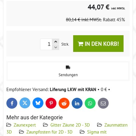
44,07 €
inkl MWSt.
80,14 €
inkl MWSt.
Rabatt
45%
IN DEN KORB!
Stck.
Sendungen
Liferung LKW mit KRAN
•
0 €
•
Bluesky
Twitter
Facebook
Pinterest
Reddit
LinkedIn
WhatsApp
E-
mail
Mehr aus der Kategorie
Zaunexpert
Gitter Zäune 2D - 3D
Zaunmatten
3D
Zaunpfosten für 2D - 3D
Sigma mit