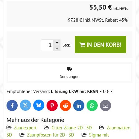
53,50 €
inkl MWSt.
97,28 €
inkl MWSt.
Rabatt
45%
IN DEN KORB!
Stck.
Sendungen
Liferung LKW mit KRAN
•
0 €
•
Bluesky
Twitter
Facebook
Pinterest
Reddit
LinkedIn
WhatsApp
E-
mail
Mehr aus der Kategorie
Zaunexpert
Gitter Zäune 2D - 3D
Zaunmatten
3D
Zaunpfosten für 2D - 3D
Sigma mit