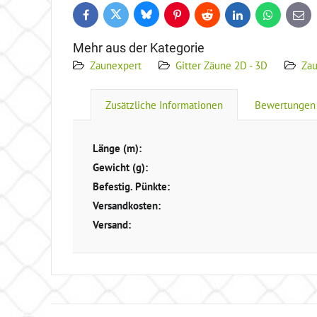
Bluesky
Twitter
Facebook
Pinterest
Reddit
LinkedIn
WhatsApp
E-
mail
Mehr aus der Kategorie
Zaunexpert
Gitter Zäune 2D - 3D
Za
Zusätzliche Informationen
Bewertungen
Länge (m):
Gewicht (g):
Befestig. Pünkte:
Versandkosten:
Versand: