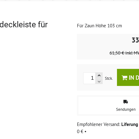
eckleiste für
Für Zaun Höhe 103 cm
33
61,50 €
inkl M
IN 
Stck.
Sendungen
Liferun
0 €
•