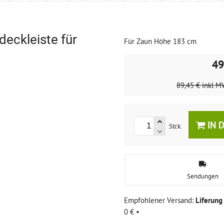
eckleiste für
Für Zaun Höhe 183 cm
49
89,45 €
inkl M
IN 
Stck.
Sendungen
Liferun
0 €
•