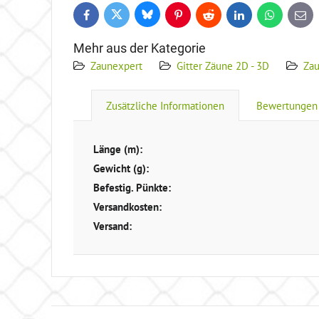
Bluesky
Twitter
Facebook
Pinterest
Reddit
LinkedIn
WhatsApp
E-
mail
Mehr aus der Kategorie
Zaunexpert
Gitter Zäune 2D - 3D
Za
Zusätzliche Informationen
Bewertungen
Länge (m):
Gewicht (g):
Befestig. Pünkte:
Versandkosten:
Versand: