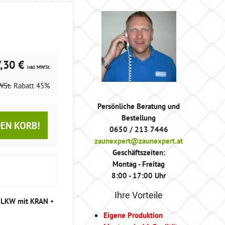
7,30 €
inkl MWSt.
WSt.
Rabatt
45%
Persönliche Beratung und
Bestellung
DEN KORB!
0650 / 213 7446
zaunexpert@zaunexpert.at
Geschäftszeiten:
Montag - Freitag
8:00 - 17:00 Uhr
Ihre Vorteile
g LKW mit KRAN
•
Eigene Produktion