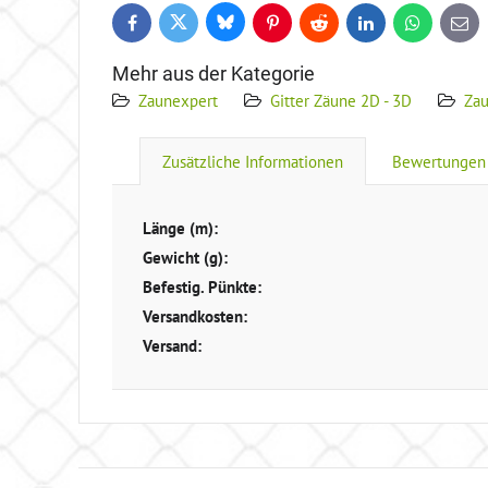
Bluesky
Twitter
Facebook
Pinterest
Reddit
LinkedIn
WhatsApp
E-
mail
Mehr aus der Kategorie
Zaunexpert
Gitter Zäune 2D - 3D
Za
Zusätzliche Informationen
Bewertungen
Länge (m):
Gewicht (g):
Befestig. Pünkte:
Versandkosten:
Versand: