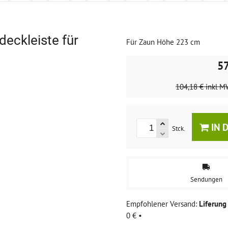
eckleiste für
Für Zaun Höhe 223 cm
5
104,18 €
inkl M
IN 
Stck.
Sendungen
Liferun
0 €
•