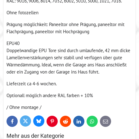
RAL: 9016, 9006, 8014, 7032, 6002, 5010, 3000, 1021, 7016.
Ohne fotozellen
Prägung möglichkeit: Paneeltor ohne Prägung, paneeltor mit
Flachprägung, paneeltor mit Hochprägung
EPU40
Doppelwandige EPU Tore sind durch umlaufende, 42 mm dicke
Lamellenverstärkungen sehr stabil und verfügen über gute
Wärmedämmung. Ideal, wenn die Garage ans Haus anschließt
oder ein Zugang von der Garage ins Haus führt.
Lieferzeit ca 4-6 wochen.
Optionall möglich andere RAL farben + 10%
/ Ohne montage /
Bluesky
Twitter
Facebook
Pinterest
Reddit
LinkedIn
WhatsApp
E-
mail
Mehr aus der Kategorie