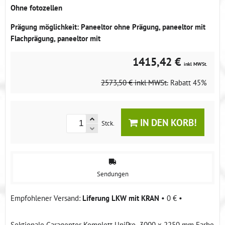
Ohne fotozellen
Prägung möglichkeit: Paneeltor ohne Prägung, paneeltor mit
Flachprägung, paneeltor mit
1415,42 €
inkl MWSt.
2573,50 €
inkl MWSt.
Rabatt
45%
IN DEN KORB!
Stck.
Sendungen
Liferung LKW mit KRAN
•
0 €
•
Sektionale Garagentor Komplett UniPro- 3000 x 2250 mm Farbe