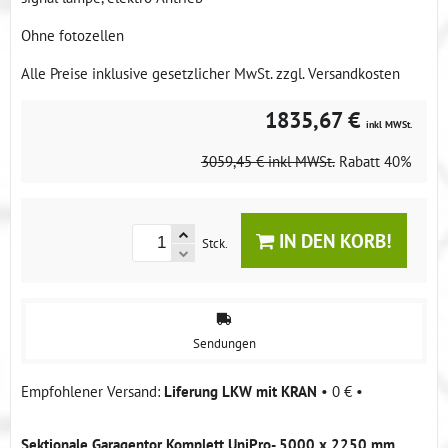
Ohne fotozellen
Alle Preise inklusive gesetzlicher MwSt. zzgl. Versandkosten
1835,67 €
inkl MWSt.
3059,45 €
inkl MWSt.
Rabatt
40%
IN DEN KORB!
Stck.
Sendungen
Liferung LKW mit KRAN
•
0 €
•
Sektionale Garagentor Komplett UniPro- 5000 x 2250 mm