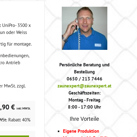
t UniPro- 3500 x
un oder Weiss
rtig für montage.
rnbedienungen,
tro Antrieb
Persönliche Beratung und
Bestellung
0650 / 213 7446
er MwSt. zzgl.
zaunexpert@zaunexpert.at
Geschäftszeiten:
Montag - Freitag
,90 €
8:00 - 17:00 Uhr
inkl MWSt.
Ihre Vorteile
WSt.
Rabatt
40%
Eigene Produktion