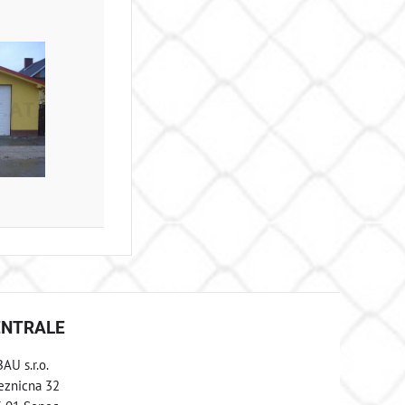
ENTRALE
AU s.r.o.
eznicna 32