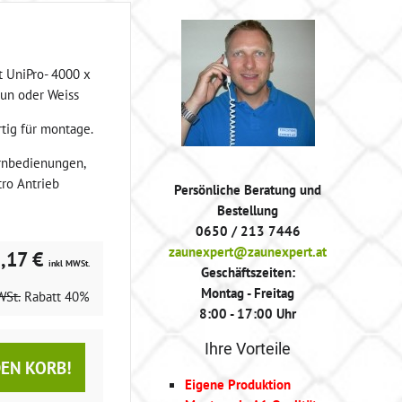
t UniPro- 4000 x
un oder Weiss
rtig für montage.
rnbedienungen,
tro Antrieb
Persönliche Beratung und
Bestellung
0650 / 213 7446
zaunexpert@zaunexpert.at
,17 €
inkl MWSt.
Geschäftszeiten:
Montag - Freitag
WSt.
Rabatt
40%
8:00 - 17:00 Uhr
Ihre Vorteile
DEN KORB!
Eigene Produktion