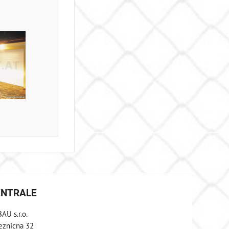
ENTRALE
AU s.r.o.
eznicna 32