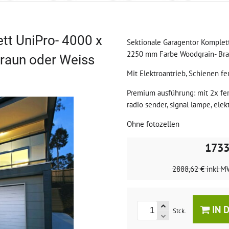
tt UniPro- 4000 x
Sektionale Garagentor Komplet
2250 mm Farbe Woodgrain- Bra
raun oder Weiss
Mit Elektroantrieb, Schienen fe
Premium ausführung: mit 2x fe
radio sender, signal lampe, elek
Ohne fotozellen
1733
2888,62 €
inkl M
IN 
Stck.