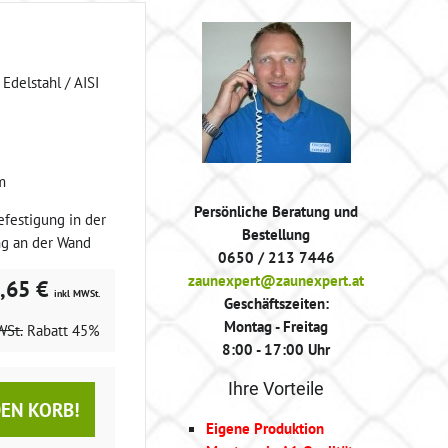
Edelstahl / AISI
m
Persönliche Beratung und
efestigung in der
Bestellung
ng an der Wand
0650 / 213 7446
zaunexpert@zaunexpert.at
,65 €
inkl MWSt.
Geschäftszeiten:
Montag - Freitag
WSt.
Rabatt
45%
8:00 - 17:00 Uhr
Ihre Vorteile
DEN KORB!
Eigene Produktion