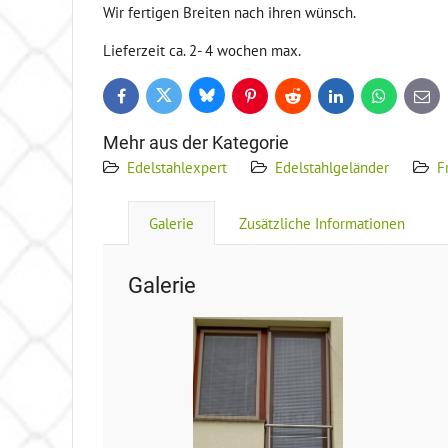
Wir fertigen Breiten nach ihren wünsch.
Lieferzeit ca. 2- 4 wochen max.
Bluesky
Twitter
Facebook
Pinterest
Reddit
LinkedIn
WhatsApp
E-
mail
Mehr aus der Kategorie
Edelstahlexpert
Edelstahlgeländer
F
Galerie
Zusätzliche Informationen
Galerie