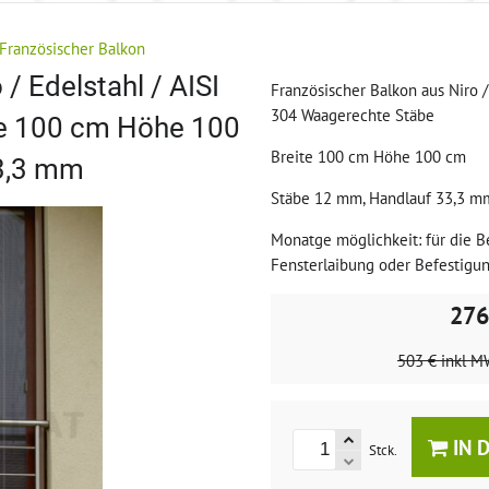
Französischer Balkon
/ Edelstahl / AISI
Französischer Balkon aus Niro / 
304 Waagerechte Stäbe
te 100 cm Höhe 100
Breite 100 cm Höhe 100 cm
3,3 mm
Stäbe 12 mm, Handlauf 33,3 m
Monatge möglichkeit: für die B
Fensterlaibung oder Befestigu
276
503 €
inkl M
IN 
Stck.