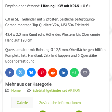
Liferung LKW mit KRAN
•
0 €
•
6,0 m SET Geländer mit 5 pfosten. Seitliche befestigung-
Gerade montage Top Qualität V2A, AISI 304 Edelstahl -
42,4 x 2,0 mm Rund rohr, Höhe des Pfostens bis Oberkannte
Handlauf 120 cm
Querstabhalter mit Bohrung Ø 12,5 mm, Oberfläche geschliffen.
Komplett Inkl. Handlauf, 2stk End kappen und 5 Querstäbe
Bodenbefestigung
Bluesky
Twitter
Facebook
Pinterest
Reddit
LinkedIn
WhatsApp
E-
mail
Mehr aus der Kategorie
Home
Edelstahlgeländer set AKTION
Galerie
Zusätzliche Informationen