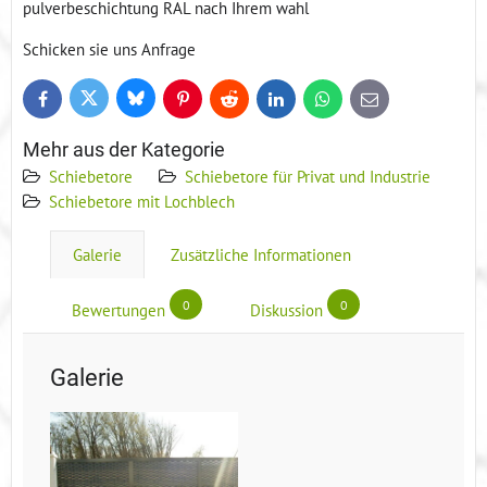
pulverbeschichtung RAL nach Ihrem wahl
Schicken sie uns Anfrage
Bluesky
Twitter
Facebook
Pinterest
Reddit
LinkedIn
WhatsApp
E-
mail
Mehr aus der Kategorie
Schiebetore
Schiebetore für Privat und Industrie
Schiebetore mit Lochblech
Galerie
Zusätzliche Informationen
0
0
Bewertungen
Diskussion
Galerie