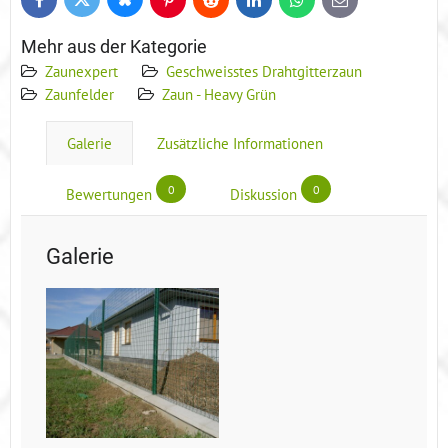
Bluesky
Twitter
Facebook
Pinterest
Reddit
LinkedIn
WhatsApp
E-
mail
Mehr aus der Kategorie
Zaunexpert
Geschweisstes Drahtgitterzaun
Zaunfelder
Zaun - Heavy Grün
Galerie
Zusätzliche Informationen
0
0
Bewertungen
Diskussion
Galerie