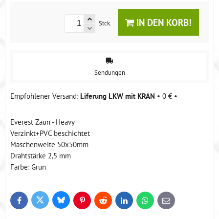
IN DEN KORB!
Stck.
Sendungen
Liferung LKW mit KRAN
•
0 €
•
Everest Zaun - Heavy
Verzinkt+PVC beschichtet
Maschenweite 50x50mm
Drahtstärke 2,5 mm
Farbe: Grün
Bluesky
Twitter
Facebook
Pinterest
Reddit
LinkedIn
WhatsApp
E-
mail