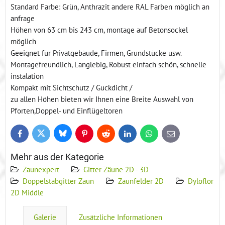
Standard Farbe: Grün, Anthrazit andere RAL Farben möglich an
anfrage
Höhen von 63 cm bis 243 cm, montage auf Betonsockel
möglich
Geeignet für Privatgebäude, Firmen, Grundstücke usw.
Montagefreundlich, Langlebig, Robust einfach schön, schnelle
instalation
Kompakt mit Sichtschutz / Guckdicht /
zu allen Höhen bieten wir Ihnen eine Breite Auswahl von
Pforten,Doppel- und Einflügeltoren
Bluesky
Twitter
Facebook
Pinterest
Reddit
LinkedIn
WhatsApp
E-
mail
Mehr aus der Kategorie
Zaunexpert
Gitter Zäune 2D - 3D
Doppelstabgitter Zaun
Zaunfelder 2D
Dyloflor
2D Middle
Galerie
Zusätzliche Informationen