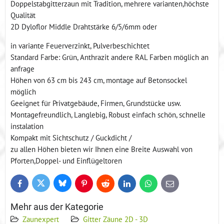
Doppelstabgitterzaun mit Tradition, mehrere varianten,höchste
Qualität
2D Dyloflor Middle Drahtstärke 6/5/6mm oder
in variante Feuerverzinkt, Pulverbeschichtet
Standard Farbe: Grün, Anthrazit andere RAL Farben möglich an
anfrage
Höhen von 63 cm bis 243 cm, montage auf Betonsockel
möglich
Geeignet für Privatgebäude, Firmen, Grundstücke usw.
Montagefreundlich, Langlebig, Robust einfach schön, schnelle
instalation
Kompakt mit Sichtschutz / Guckdicht /
zu allen Höhen bieten wir Ihnen eine Breite Auswahl von
Pforten,Doppel- und Einflügeltoren
Bluesky
Twitter
Facebook
Pinterest
Reddit
LinkedIn
WhatsApp
E-
mail
Mehr aus der Kategorie
Zaunexpert
Gitter Zäune 2D - 3D