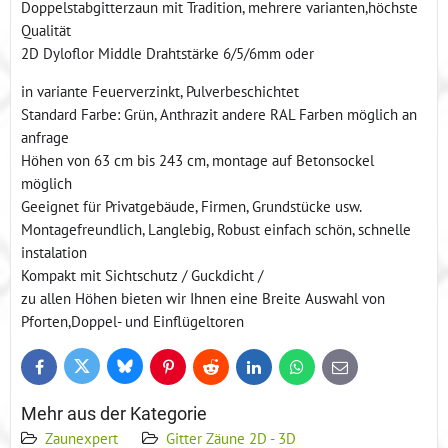
Doppelstabgitterzaun mit Tradition, mehrere varianten,höchste
Qualität
2D Dyloflor Middle Drahtstärke 6/5/6mm oder
in variante Feuerverzinkt, Pulverbeschichtet
Standard Farbe: Grün, Anthrazit andere RAL Farben möglich an
anfrage
Höhen von 63 cm bis 243 cm, montage auf Betonsockel
möglich
Geeignet für Privatgebäude, Firmen, Grundstücke usw.
Montagefreundlich, Langlebig, Robust einfach schön, schnelle
instalation
Kompakt mit Sichtschutz / Guckdicht /
zu allen Höhen bieten wir Ihnen eine Breite Auswahl von
Pforten,Doppel- und Einflügeltoren
Bluesky
Twitter
Facebook
Pinterest
Reddit
LinkedIn
WhatsApp
E-
mail
Mehr aus der Kategorie
Zaunexpert
Gitter Zäune 2D - 3D