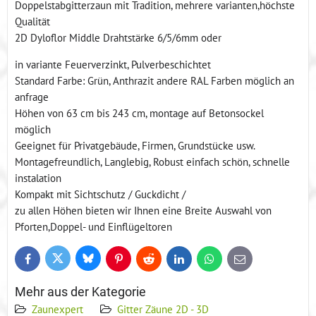
Doppelstabgitterzaun mit Tradition, mehrere varianten,höchste
Qualität
2D Dyloflor Middle Drahtstärke 6/5/6mm oder
in variante Feuerverzinkt, Pulverbeschichtet
Standard Farbe: Grün, Anthrazit andere RAL Farben möglich an
anfrage
Höhen von 63 cm bis 243 cm, montage auf Betonsockel
möglich
Geeignet für Privatgebäude, Firmen, Grundstücke usw.
Montagefreundlich, Langlebig, Robust einfach schön, schnelle
instalation
Kompakt mit Sichtschutz / Guckdicht /
zu allen Höhen bieten wir Ihnen eine Breite Auswahl von
Pforten,Doppel- und Einflügeltoren
Bluesky
Twitter
Facebook
Pinterest
Reddit
LinkedIn
WhatsApp
E-
mail
Mehr aus der Kategorie
Zaunexpert
Gitter Zäune 2D - 3D