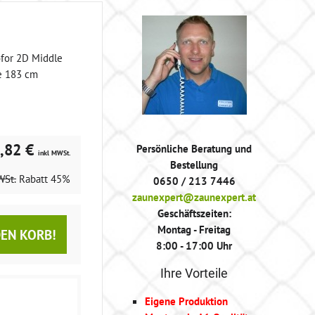
or 2D Middle
e 183 cm
,82 €
Persönliche Beratung und
inkl MWSt.
Bestellung
WSt.
Rabatt
45%
0650 / 213 7446
zaunexpert@zaunexpert.at
Geschäftszeiten:
Montag - Freitag
DEN KORB!
8:00 - 17:00 Uhr
Ihre Vorteile
Eigene Produktion