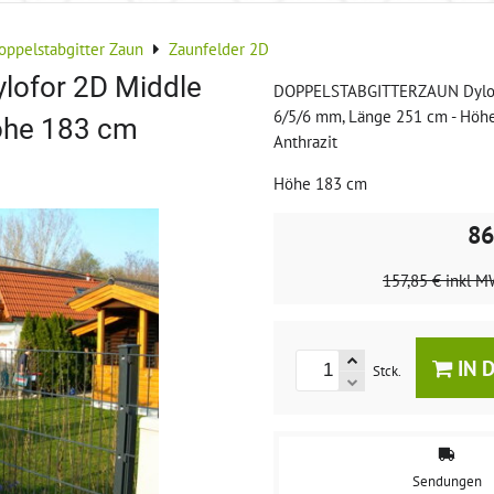
oppelstabgitter Zaun
Zaunfelder 2D
ofor 2D Middle
DOPPELSTABGITTERZAUN Dylof
6/5/6 mm, Länge 251 cm - Höh
öhe 183 cm
Anthrazit
Höhe 183 cm
86
157,85 €
inkl M
IN 
Stck.
Sendungen