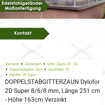
Startseite
Zaunexpert
Gitter Zäune 2D - 3D
Doppelstabgitter Zaun
Zaunfelder 2D
Dyloflor 2D Super
DOPPELSTABGITTERZAUN Dylofor
2D Super 8/6/8 mm, Länge 251 cm
- Höhe 163cm Verzinkt