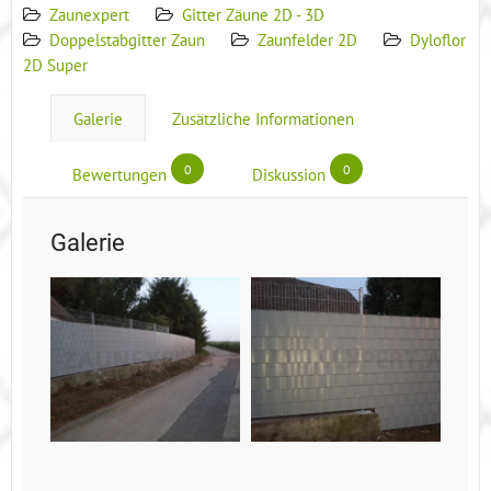
Zaunexpert
Gitter Zäune 2D - 3D
Doppelstabgitter Zaun
Zaunfelder 2D
Dyloflor
2D Super
Galerie
Zusätzliche Informationen
0
0
Bewertungen
Diskussion
Galerie