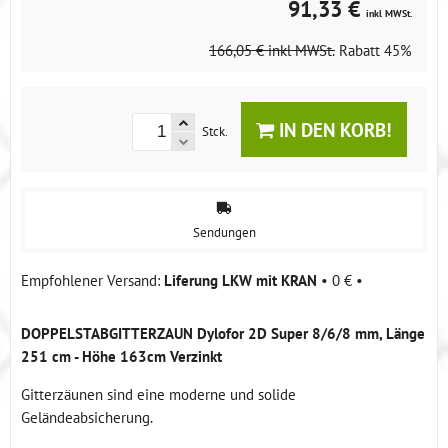
91,33 €
inkl MWSt.
166,05 €
inkl MWSt.
Rabatt
45%
IN DEN KORB!
Stck.
Sendungen
Liferung LKW mit KRAN
•
0 €
•
DOPPELSTABGITTERZAUN Dylofor 2D Super 8/6/8 mm, Länge
251 cm - Höhe 163cm Verzinkt
Gitterzäunen sind eine moderne und solide
Geländeabsicherung.