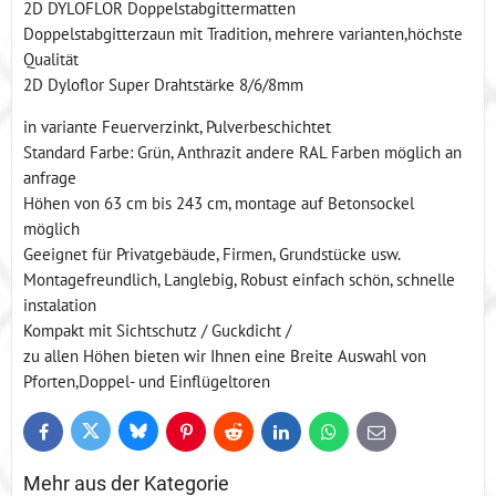
2D DYLOFLOR Doppelstabgittermatten
Doppelstabgitterzaun mit Tradition, mehrere varianten,höchste
Qualität
2D Dyloflor Super Drahtstärke 8/6/8mm
in variante Feuerverzinkt, Pulverbeschichtet
Standard Farbe: Grün, Anthrazit andere RAL Farben möglich an
anfrage
Höhen von 63 cm bis 243 cm, montage auf Betonsockel
möglich
Geeignet für Privatgebäude, Firmen, Grundstücke usw.
Montagefreundlich, Langlebig, Robust einfach schön, schnelle
instalation
Kompakt mit Sichtschutz / Guckdicht /
zu allen Höhen bieten wir Ihnen eine Breite Auswahl von
Pforten,Doppel- und Einflügeltoren
Bluesky
Twitter
Facebook
Pinterest
Reddit
LinkedIn
WhatsApp
E-
mail
Mehr aus der Kategorie