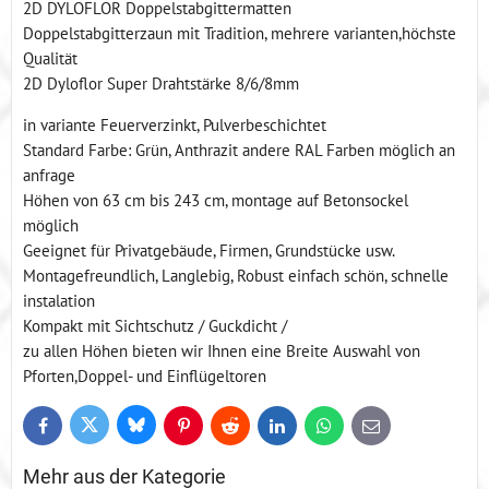
2D DYLOFLOR Doppelstabgittermatten
Doppelstabgitterzaun mit Tradition, mehrere varianten,höchste
Qualität
2D Dyloflor Super Drahtstärke 8/6/8mm
in variante Feuerverzinkt, Pulverbeschichtet
Standard Farbe: Grün, Anthrazit andere RAL Farben möglich an
anfrage
Höhen von 63 cm bis 243 cm, montage auf Betonsockel
möglich
Geeignet für Privatgebäude, Firmen, Grundstücke usw.
Montagefreundlich, Langlebig, Robust einfach schön, schnelle
instalation
Kompakt mit Sichtschutz / Guckdicht /
zu allen Höhen bieten wir Ihnen eine Breite Auswahl von
Pforten,Doppel- und Einflügeltoren
Bluesky
Twitter
Facebook
Pinterest
Reddit
LinkedIn
WhatsApp
E-
mail
Mehr aus der Kategorie