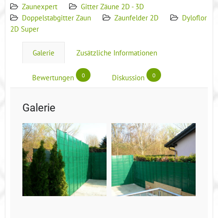
Zaunexpert
Gitter Zäune 2D - 3D
Doppelstabgitter Zaun
Zaunfelder 2D
Dyloflor
2D Super
Galerie
Zusätzliche Informationen
0
0
Bewertungen
Diskussion
Galerie