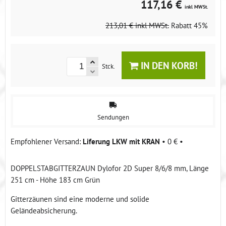
117,16 €
inkl MWSt.
213,01 €
inkl MWSt.
Rabatt
45%
IN DEN KORB!
Stck.
Sendungen
Liferung LKW mit KRAN
•
0 €
•
DOPPELSTABGITTERZAUN Dylofor 2D Super 8/6/8 mm, Länge
251 cm - Höhe 183 cm Grün
Gitterzäunen sind eine moderne und solide
Geländeabsicherung.