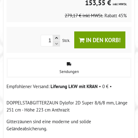
153,55 €
inkl MWSt.
279,17 €
inkl MWSt.
Rabatt
45%
IN DEN KORB!
Stck.
Sendungen
Liferung LKW mit KRAN
•
0 €
•
DOPPELSTABGITTERZAUN Dylofor 2D Super 8/6/8 mm, Länge
251 cm - Höhe 223 cm Anthrazit
Gitterzäunen sind eine moderne und solide
Geländeabsicherung.