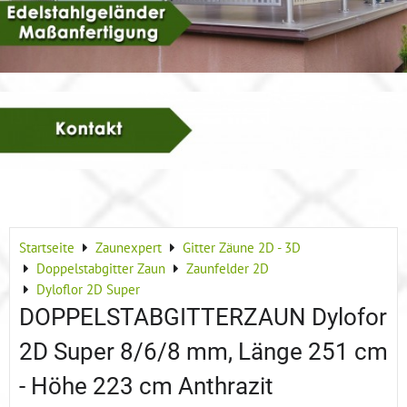
Startseite
Zaunexpert
Gitter Zäune 2D - 3D
Doppelstabgitter Zaun
Zaunfelder 2D
Dyloflor 2D Super
DOPPELSTABGITTERZAUN Dylofor
2D Super 8/6/8 mm, Länge 251 cm
- Höhe 223 cm Anthrazit