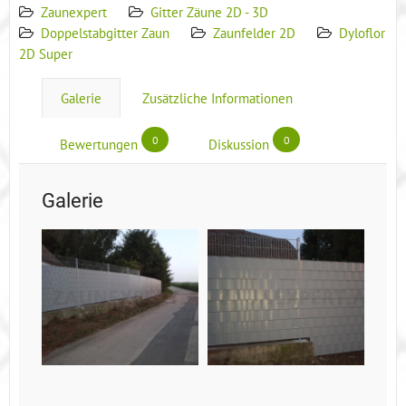
Zaunexpert
Gitter Zäune 2D - 3D
Doppelstabgitter Zaun
Zaunfelder 2D
Dyloflor
2D Super
Galerie
Zusätzliche Informationen
0
0
Bewertungen
Diskussion
Galerie