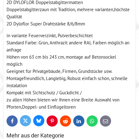
2D DYLOFLOR Doppelstabgittermatten
Doppelstabgitterzaun mit Tradition, mehrere varianten,höchste
Qualität
2D Dyloflor Super Drahtstärke 8/6/8mm
in variante Feuerverzinkt, Pulverbeschichtet
Standard Farbe: Grün, Anthrazit andere RAL Farben möglich an
anfrage
Höhen von 63 cm bis 243 cm, montage auf Betonsockel
möglich
Geeignet für Privatgebäude, Firmen, Grundstücke usw.
Montagefreundlich, Langlebig, Robust einfach schön, schnelle
instalation
Kompakt mit Sichtschutz / Guckdicht /
zu allen Höhen bieten wir Ihnen eine Breite Auswahl von
Pforten,Doppel- und Einflügeltoren
Bluesky
Twitter
Facebook
Pinterest
Reddit
LinkedIn
WhatsApp
E-
mail
Mehr aus der Kategorie