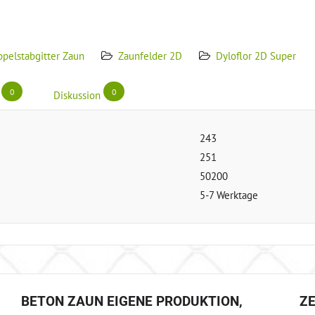
pelstabgitter Zaun
Zaunfelder 2D
Dyloflor 2D Super
0
0
Diskussion
243
251
50200
5-7 Werktage
BETON ZAUN EIGENE PRODUKTION,
Z