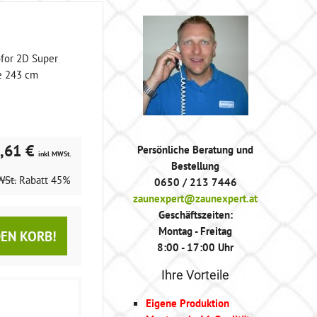
or 2D Super
e 243 cm
,61 €
Persönliche Beratung und
inkl MWSt.
Bestellung
WSt.
Rabatt
45%
0650 / 213 7446
zaunexpert@zaunexpert.at
Geschäftszeiten:
Montag - Freitag
DEN KORB!
8:00 - 17:00 Uhr
Ihre Vorteile
Eigene Produktion