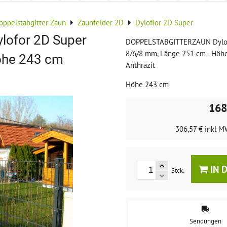
oppelstabgitter Zaun
Zaunfelder 2D
Dyloflor 2D Super
ofor 2D Super
DOPPELSTABGITTERZAUN Dylof
8/6/8 mm, Länge 251 cm - Höh
öhe 243 cm
Anthrazit
Höhe 243 cm
168
306,57 €
inkl M
IN 
Stck.
Sendungen