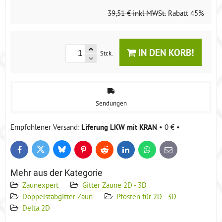
39,51 €
inkl MWSt.
Rabatt
45%
IN DEN KORB!
Stck.
Sendungen
Liferung LKW mit KRAN
•
0 €
•
Bluesky
Twitter
Facebook
Pinterest
Reddit
LinkedIn
WhatsApp
E-
mail
Mehr aus der Kategorie
Zaunexpert
Gitter Zäune 2D - 3D
Doppelstabgitter Zaun
Pfosten für 2D - 3D
Delta 2D