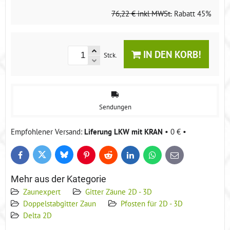
76,22 €
inkl MWSt.
Rabatt
45%
IN DEN KORB!
Stck.
Sendungen
Liferung LKW mit KRAN
•
0 €
•
Bluesky
Twitter
Facebook
Pinterest
Reddit
LinkedIn
WhatsApp
E-
mail
Mehr aus der Kategorie
Zaunexpert
Gitter Zäune 2D - 3D
Doppelstabgitter Zaun
Pfosten für 2D - 3D
Delta 2D