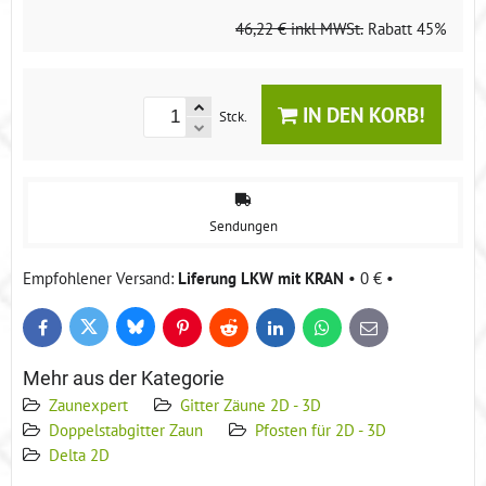
46,22 €
inkl MWSt.
Rabatt
45%
IN DEN KORB!
Stck.
Sendungen
Liferung LKW mit KRAN
•
0 €
•
Bluesky
Twitter
Facebook
Pinterest
Reddit
LinkedIn
WhatsApp
E-
mail
Mehr aus der Kategorie
Zaunexpert
Gitter Zäune 2D - 3D
Doppelstabgitter Zaun
Pfosten für 2D - 3D
Delta 2D