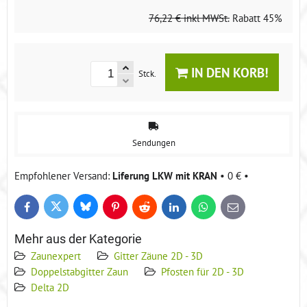
76,22 €
inkl MWSt.
Rabatt
45%
IN DEN KORB!
Stck.
Sendungen
Liferung LKW mit KRAN
•
0 €
•
Bluesky
Twitter
Facebook
Pinterest
Reddit
LinkedIn
WhatsApp
E-
mail
Mehr aus der Kategorie
Zaunexpert
Gitter Zäune 2D - 3D
Doppelstabgitter Zaun
Pfosten für 2D - 3D
Delta 2D