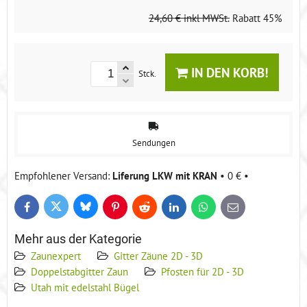
24,60 €
inkl MWSt.
Rabatt
45%
IN DEN KORB!
Stck.
Sendungen
Liferung LKW mit KRAN
•
0 €
•
Bluesky
Twitter
Facebook
Pinterest
Reddit
LinkedIn
WhatsApp
E-
mail
Mehr aus der Kategorie
Zaunexpert
Gitter Zäune 2D - 3D
Doppelstabgitter Zaun
Pfosten für 2D - 3D
Utah mit edelstahl Bügel