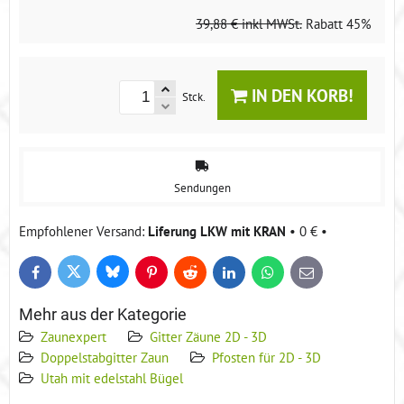
39,88 €
inkl MWSt.
Rabatt
45%
IN DEN KORB!
Stck.
Sendungen
Liferung LKW mit KRAN
•
0 €
•
Bluesky
Twitter
Facebook
Pinterest
Reddit
LinkedIn
WhatsApp
E-
mail
Mehr aus der Kategorie
Zaunexpert
Gitter Zäune 2D - 3D
Doppelstabgitter Zaun
Pfosten für 2D - 3D
Utah mit edelstahl Bügel