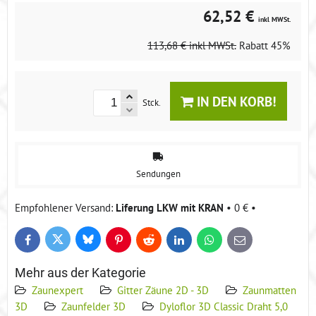
62,52 €
inkl MWSt.
113,68 €
inkl MWSt.
Rabatt
45%
IN DEN KORB!
Stck.
Sendungen
Liferung LKW mit KRAN
•
0 €
•
Bluesky
Twitter
Facebook
Pinterest
Reddit
LinkedIn
WhatsApp
E-
mail
Mehr aus der Kategorie
Zaunexpert
Gitter Zäune 2D - 3D
Zaunmatten
3D
Zaunfelder 3D
Dyloflor 3D Classic Draht 5,0